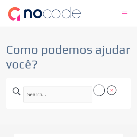
Ir
Main
para
Men
o
conteúdo
Como podemos ajudar
você?