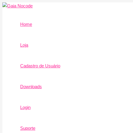
Ir
para
o
Home
conteúdo
Loja
Cadastro de Usuário
Downloads
Login
Suporte