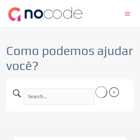
Ir
Main
para
Men
o
conteúdo
Como podemos ajudar
você?