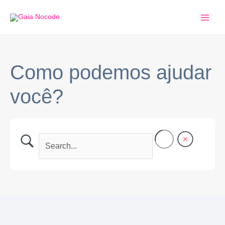
Ir
Main
para
Men
o
conteúdo
Como podemos ajudar
você?