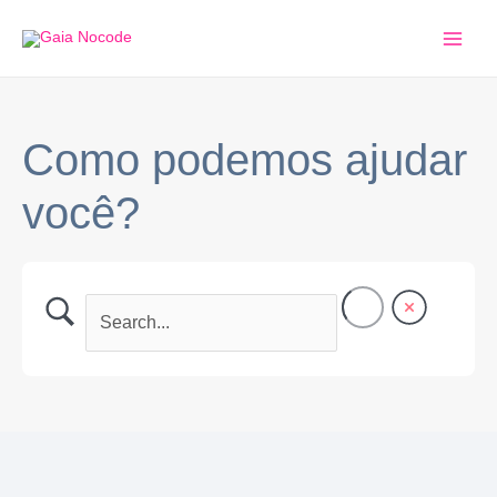
Ir
Main
para
Men
o
conteúdo
Como podemos ajudar
você?