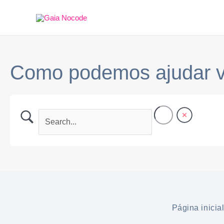
Ir
para
o
conteúdo
Como podemos ajudar 
Página inicia