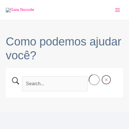
Ir
Main
para
Men
o
conteúdo
Como podemos ajudar
você?