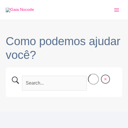
Ir
Main
para
Men
o
conteúdo
Como podemos ajudar
você?