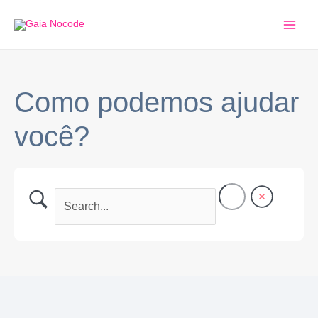
Ir
Main
para
Men
o
conteúdo
Como podemos ajudar
você?