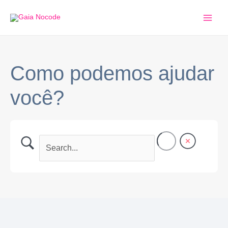
Ir
Main
para
Men
o
conteúdo
Como podemos ajudar
você?