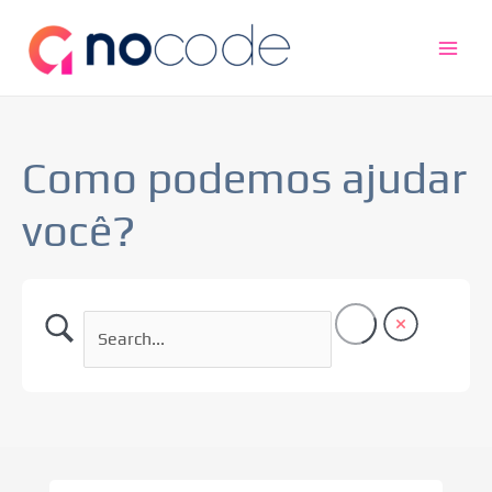
Ir
Main
para
Men
o
conteúdo
Como podemos ajudar
você?