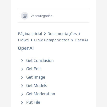
Ver categorias
Página inicial
Documentações
Flows
Flow Componentes
OpenAi
OpenAi
Get Conclusion
Get Edit
Get Image
Get Models
Get Moderation
Put File