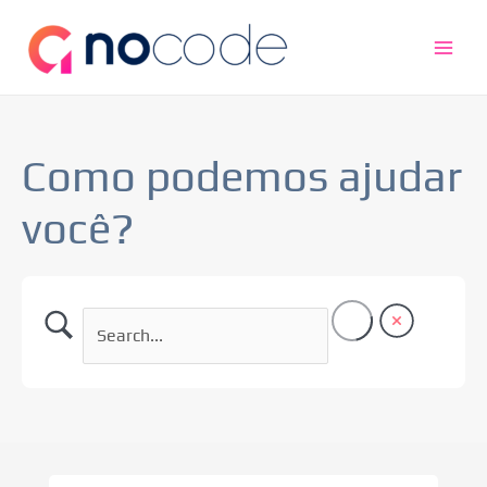
Ir
Main
para
Men
o
conteúdo
Como podemos ajudar
você?