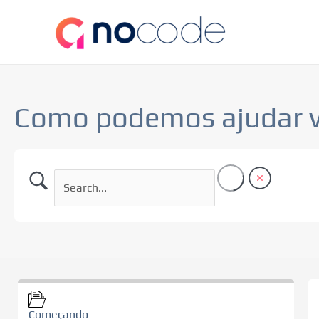
Ir
para
o
conteúdo
Como podemos ajudar 
Começando