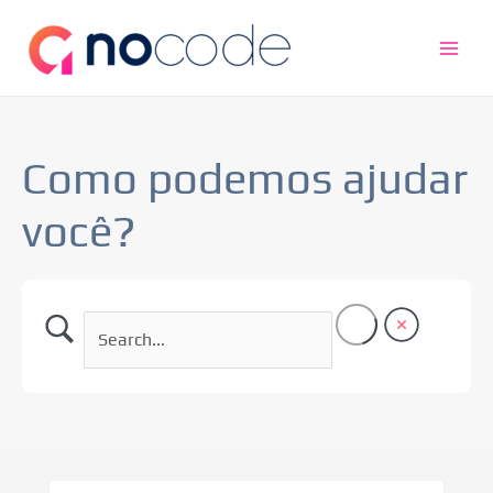
Ir
Main
para
Men
o
conteúdo
Como podemos ajudar
você?