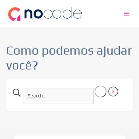
Ir
Main
para
Men
o
conteúdo
Como podemos ajudar
você?