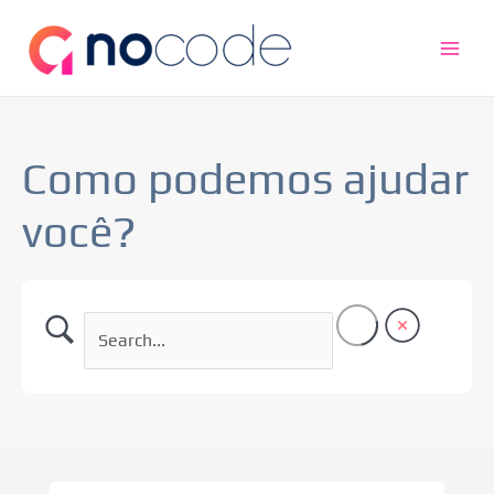
Ir
Main
para
Men
o
conteúdo
Como podemos ajudar
você?