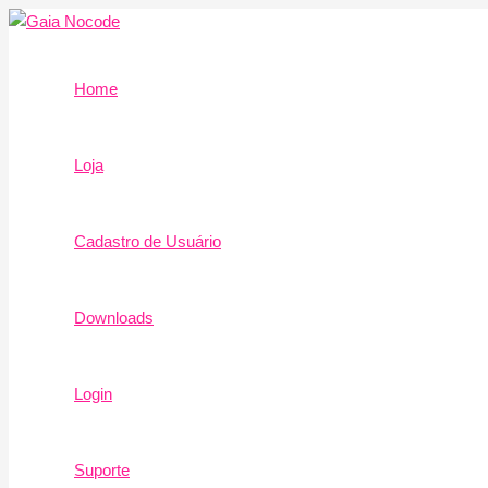
Ir
para
o
Home
conteúdo
Loja
Cadastro de Usuário
Downloads
Login
Suporte