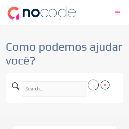
Ir
Main
para
Men
o
conteúdo
Como podemos ajudar
você?