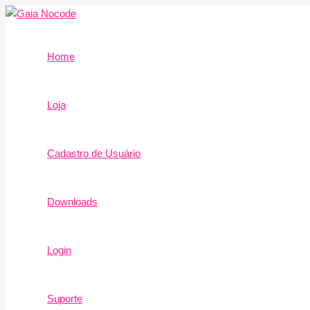
Ir
para
o
Home
conteúdo
Loja
Cadastro de Usuário
Downloads
Login
Suporte