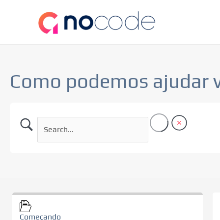
Ir
para
o
conteúdo
Como podemos ajudar 
Começando