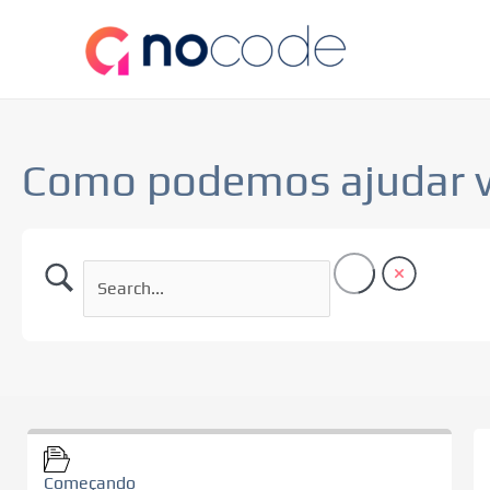
Ir
para
o
conteúdo
Como podemos ajudar 
Começando